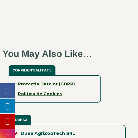
You May Also Like…
CONFIDENȚIALITATE
›
Protecția Datelor (GDPR)
›
Politica de Cookies
ADRESA
🖈
Duea AgriZooTech SRL