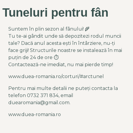
Tuneluri pentru fân
Suntem în plin sezon al fânului! 🌾
Tu te-ai gândit unde să depozitezi rodul muncii
tale? Dacă anul acesta ești în întârziere, nu-ți
face griji! Structurile noastre se instalează în mai
puțin de 24 de ore ⏱
Contactează-ne imediat, nu mai pierde timp!
www.duea-romania.ro/corturi/#arctunel
Pentru mai multe detalii ne puteți contacta la
telefon 0732 371 834, email
duearomania@gmail.com.
www.duea-romania.ro