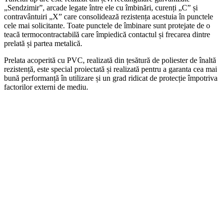
„Sendzimir”, arcade legate între ele cu îmbinări, curenți „C” și
contravântuiri „X” care consolidează rezistența acestuia în punctele
cele mai solicitante. Toate punctele de îmbinare sunt protejate de o
teacă termocontractabilă care împiedică contactul și frecarea dintre
prelată și partea metalică.
Prelata acoperită cu PVC, realizată din țesătură de poliester de înaltă
rezistență, este special proiectată și realizată pentru a garanta cea mai
bună performanță în utilizare și un grad ridicat de protecție împotriva
factorilor externi de mediu.