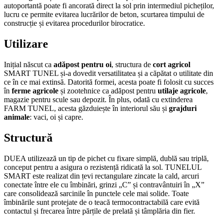
autoportantă poate fi ancorată direct la sol prin intermediul picheților,
lucru ce permite evitarea lucrărilor de beton, scurtarea timpului de
construcție și evitarea procedurilor birocratice.
Utilizare
Inițial născut ca
adăpost pentru oi
, structura de
cort agricol
SMART TUNEL și-a dovedit versatilitatea și a căpătat o utilitate din
ce în ce mai extinsă. Datorită formei, acesta poate fi folosit cu succes
în
ferme agricole
și zootehnice ca adăpost pentru
utilaje agricole
,
magazie pentru scule sau depozit. În plus, odată cu extinderea
FARM TUNEL, acesta găzduiește în interiorul său și
grajduri
animale
: vaci, oi și capre.
Structură
DUEA utilizează un tip de pichet cu fixare simplă, dublă sau triplă,
conceput pentru a asigura o rezistență ridicată la sol. TUNELUL
SMART este realizat din țevi rectangulare zincate la cald, arcuri
conectate între ele cu îmbinări, grinzi „C” și contravântuiri în „X”
care consolidează sarcinile în punctele cele mai solide. Toate
îmbinările sunt protejate de o teacă termocontractabilă care evită
contactul și frecarea între părțile de prelată și tâmplăria din fier.