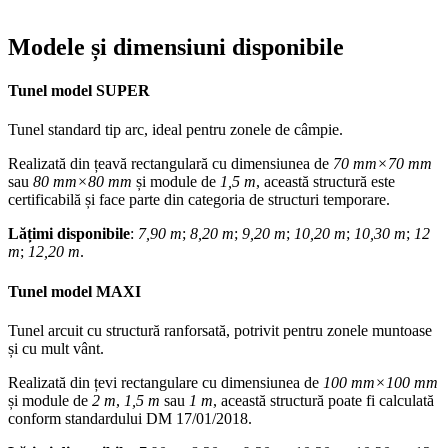
Modele și dimensiuni disponibile
Tunel model SUPER
Tunel standard tip arc, ideal pentru zonele de câmpie.
Realizată din țeavă rectangulară cu dimensiunea de
70 mm
×
70 mm
sau
80 mm
×
80 mm
și module de
1,5 m
, această structură este
certificabilă și face parte din categoria de structuri temporare.
Lățimi disponibile
:
7,90 m
;
8,20 m
;
9,20 m
;
10,20 m
;
10,30 m
;
12
m
;
12,20 m
.
Tunel model MAXI
Tunel arcuit cu structură ranforsată, potrivit pentru zonele muntoase
și cu mult vânt.
Realizată din țevi rectangulare cu dimensiunea de
100 mm
×100 mm
și module de
2 m
,
1,5 m
sau
1 m
, această structură poate fi calculată
conform standardului DM 17/01/2018.