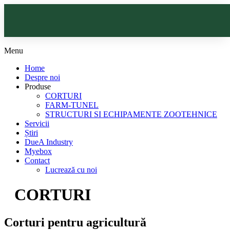
Menu
HOME
Home
DESPRE NOI
Despre noi
Produse
CORTURI
PRODUSE
FARM-TUNEL
STRUCTURI SI ECHIPAMENTE ZOOTEHNICE
CORTURI
Servicii
Știri
SERVICII
DueA Industry
FARM-TUNEL
Myebox
ȘTIRI
Contact
STRUCTURI ȘI ECHIPAMENTE ZOOTEHNICE
Lucrează cu noi
DUEA INDUSTRY
CORTURI
MYEBOX
Corturi pentru agricultură