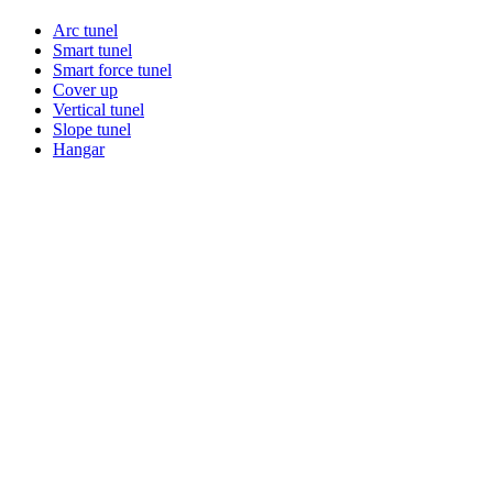
CONTACT
Arc tunel
Smart tunel
LUCREAZĂ CU NOI
Smart force tunel
Cover up
Vertical tunel
SOLICITĂ OFERTĂ
Slope tunel
Hangar