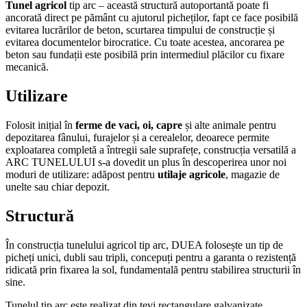
Tunel agricol
tip arc – această structură autoportantă poate fi
ancorată direct pe pământ cu ajutorul picheților, fapt ce face posibilă
evitarea lucrărilor de beton, scurtarea timpului de construcție și
evitarea documentelor birocratice. Cu toate acestea, ancorarea pe
beton sau fundații este posibilă prin intermediul plăcilor cu fixare
mecanică.
Utilizare
Folosit inițial în
ferme de vaci, oi, capre
și alte animale pentru
depozitarea fânului, furajelor și a cerealelor, deoarece permite
exploatarea completă a întregii sale suprafețe, construcția versatilă a
ARC TUNELULUI s-a dovedit un plus în descoperirea unor noi
moduri de utilizare: adăpost pentru
utilaje agricole
, magazie de
unelte sau chiar depozit.
Structură
În construcția tunelului agricol tip arc, DUEA folosește un tip de
picheți unici, dubli sau tripli, concepuți pentru a garanta o rezistență
ridicată prin fixarea la sol, fundamentală pentru stabilirea structurii în
sine.
Tunelul tip arc este realizat din țevi rectangulare galvanizate