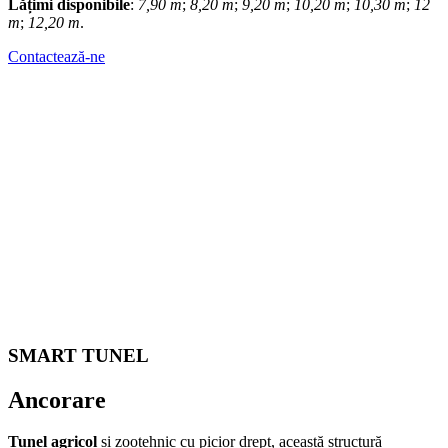
Lățimi disponibile
:
7,90 m
;
8,20 m
;
9,20 m
;
10,20 m
;
10,30 m
;
12
m
;
12,20 m
.
Contactează-ne
SMART TUNEL
Ancorare
Tunel agricol
și zootehnic cu picior drept, această structură