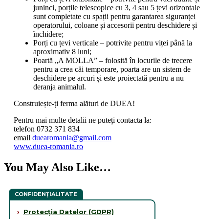
juninci, porțile telescopice cu 3, 4 sau 5 țevi orizontale
sunt completate cu spații pentru garantarea siguranței
operatorului, coloane și accesorii pentru deschidere și
închidere;
Porți cu țevi verticale – potrivite pentru viței până la
aproximativ 8 luni;
Poartă „A MOLLA” – folosită în locurile de trecere
pentru a crea căi temporare, poarta are un sistem de
deschidere pe arcuri și este proiectată pentru a nu
deranja animalul.
Construiește-ți ferma alături de DUEA!
Pentru mai multe detalii ne puteți contacta la:
telefon 0732 371 834
email
duearomania@gmail.com
www.duea-romania.ro
You May Also Like…
CONFIDENȚIALITATE
›
Protecția Datelor (GDPR)