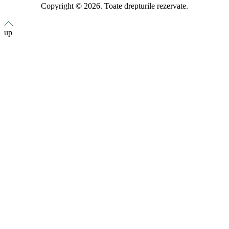
Copyright © 2026. Toate drepturile rezervate.
up
Home
Despre noi
Produse
CORTURI
FARM-TUNEL
STRUCTURI SI ECHIPAMENTE ZOOTEHNICE
Servicii