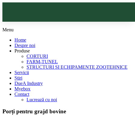
Menu
HOME
Home
DESPRE NOI
Despre noi
Produse
CORTURI
PRODUSE
FARM-TUNEL
STRUCTURI SI ECHIPAMENTE ZOOTEHNICE
CORTURI
Servicii
Știri
SERVICII
DueA Industry
FARM-TUNEL
Myebox
ȘTIRI
Contact
STRUCTURI ȘI ECHIPAMENTE ZOOTEHNICE
Lucrează cu noi
DUEA INDUSTRY
Porți pentru grajd bovine
MYEBOX