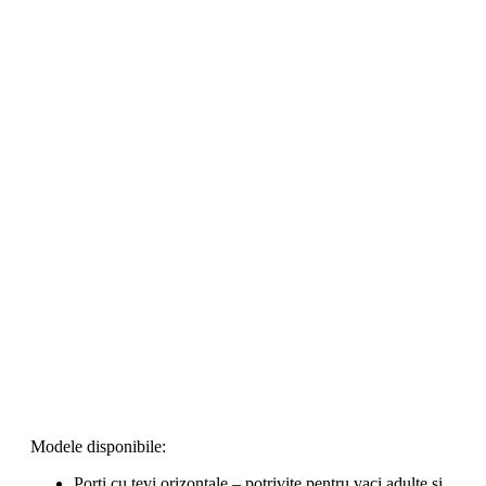
CONTACT
LUCREAZĂ CU NOI
SOLICITĂ OFERTĂ
Modele disponibile:
Porți cu țevi orizontale – potrivite pentru vaci adulte și