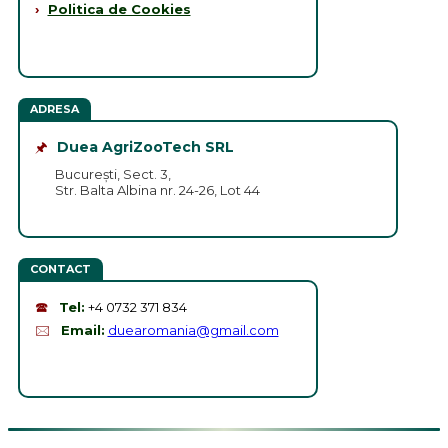
›
Politica de Cookies
ADRESA
🖈
Duea AgriZooTech SRL
București, Sect. 3,
Str. Balta Albina nr. 24-26, Lot 44
CONTACT
🕿
Tel:
+4 0732 371 834
🖂
Email:
duearomania@gmail.com