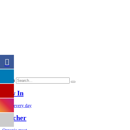
Știri
DueA Industry
Myebox
Contact
Lucrează cu noi
Search
New In
Fresh every day
Butcher