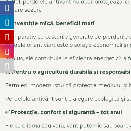
Astfel, perdelele
antiv
ânt
nu doar protejeaz
ă, c
fiecare sezon.
💰
Investi
ție mică, beneficii mari
Comparativ cu costurile generate de pierderile 
perdelelor
antiv
ânt
este o solu
ție economică și 
În plus, ele contribuie la eficien
ța energetică a 
🌍
Pentru o agricultur
ă durabilă și responsabi
Fermierii moderni știu că protecția mediului ș
Perdelele
antiv
ânt
sunt o alegere ecologic
ă și 
✅
Protec
ție, confort și siguranță
– tot anul
Fie c
ă e iarnă sau vară, v
ânt puternic sau soare 