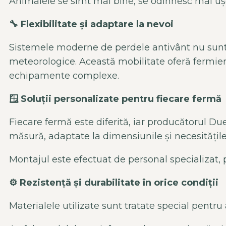
Animalele se simt mai bine, se odihnesc mai ușor
🔧
Flexibilitate
și adaptare la nevoi
Sistemele moderne de perdele
antiv
ânt
nu sunt 
meteorologice. Această mobilitate oferă fermieri
echipamente complexe.
🪟
Solu
ții personalizate pentru fiecare fermă
Fiecare fermă este diferită, iar producătorul Due
măsură, adaptate la dimensiunile și necesitățile 
Montajul este efectuat de personal specializat, 
⚙️
Rezisten
ță și durabilitate
în orice condi
ții
Materialele utilizate sunt tratate special pentru 