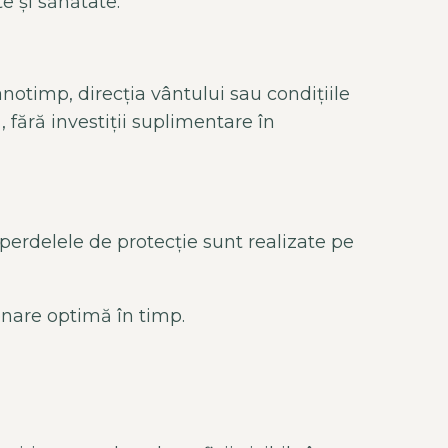
ate
și sănătate.
anotimp, direcția v
ântului sau condi
țiile
, fără investiții suplimentare
în
 perdelele de protecție sunt realizate pe
ționare optimă
în timp.