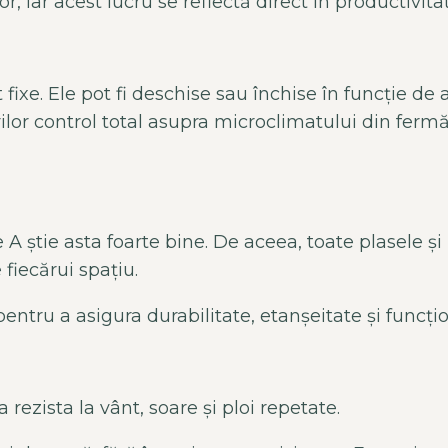
, iar acest lucru se reflectă direct
în productivit
fixe. Ele pot fi deschise sau închise în func
ție de 
lor control total asupra microclimatului din fermă
 A știe asta foarte bine. De aceea, toate plasele și
fiecărui spațiu.
pentru a asigura durabilitate, etanșeitate și func
a rezista la v
ânt, soare
și ploi repetate.