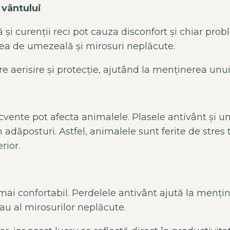
 vântului
ă și curenții reci pot cauza disconfort și chiar pr
rea de umezeală și mirosuri neplăcute.
re aerisire
și protecție, ajut
ând la men
ținerea unui 
cvente pot afecta animalele. Plasele
antiv
ânt
și u
n ad
ăposturi. Astfel, animalele sunt ferite de stres 
rior.
 mai confortabil. Perdelele
antiv
ânt
ajut
ă la mențin
au al mirosurilor neplăcute.