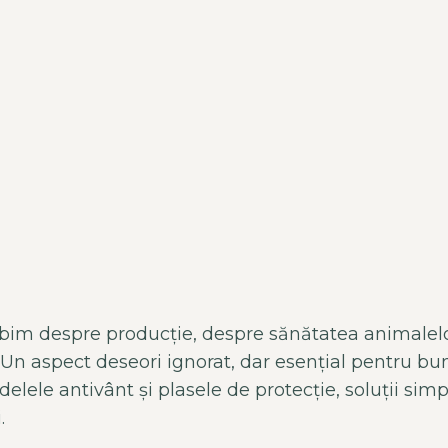
orbim despre producție, despre sănătatea animalelor
. Un aspect deseori ignorat, dar esen
țial pentru bu
rdelele
antiv
ânt
și plasele de protecție, soluții si
.