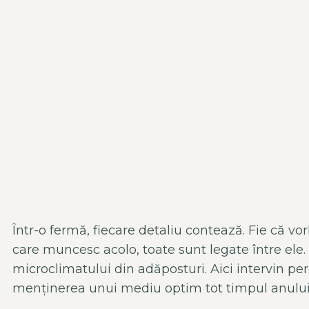
Într
-o ferm
ă, fiecare detaliu contează. Fie că v
care muncesc acolo, toate sunt legate
între ele
microclimatului din adăposturi. Aici intervin pe
menținerea unui mediu optim tot timpul anului