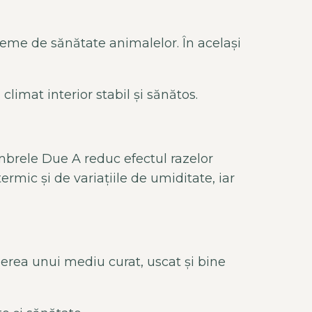
obleme de sănătate animalelor.
În acela
și
climat interior stabil și sănătos.
mbrele Due A reduc efectul razelor
termic și de variațiile de umiditate, iar
erea unui mediu curat, uscat și bine