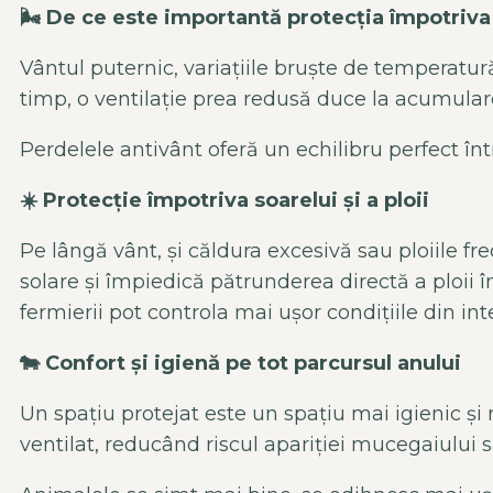
🌬️
De ce este important
ă protecția
împotriva
Vântul puternic, varia
țiile bruște de temperatur
timp, o ventilație prea redusă duce la acumula
Perdelele
antiv
ânt
ofer
ă un echilibru perfect
înt
☀️
Protec
ție
împotriva soarelui
și a ploii
Pe l
âng
ă v
ânt,
și căldura excesivă sau
ploiile
fre
solare și
împiedic
ă pătrunderea directă a ploii
î
fermierii pot controla mai ușor condițiile din inte
🐄
Confort
și igienă pe tot parcursul anului
Un spațiu protejat este un spațiu mai igienic și
ventilat, reduc
ând riscul apari
ției mucegaiului s