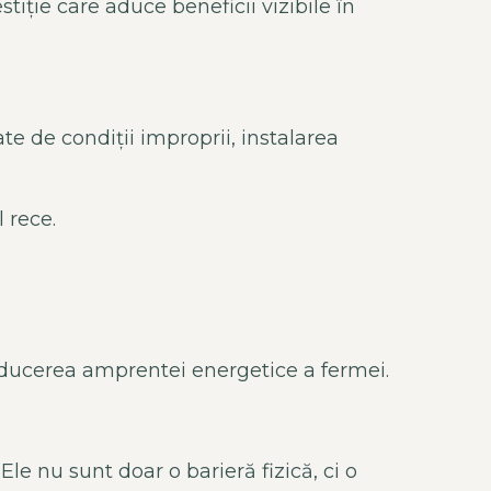
estiție care aduce beneficii vizibile
în
e de condiții improprii, instalarea
 rece.
reducerea amprentei energetice a fermei.
 Ele nu sunt doar o barieră fizică, ci o