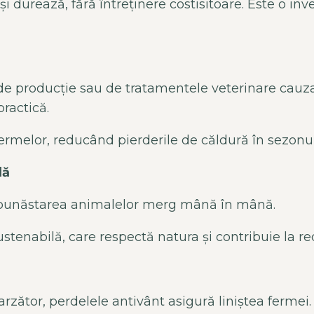
i și durează, fără
între
ținere costisitoare. Este o inv
de producție sau de tratamentele veterinare cauzat
practică.
fermelor, reduc
ând pierderile de c
ăldură
în sezonul
lă
i bunăstarea animalelor merg m
ân
ă
în mân
ă.
sustenabilă, care respectă natura și contribuie la 
arz
ător, perdelele
antiv
ânt
asigur
ă liniștea fermei.