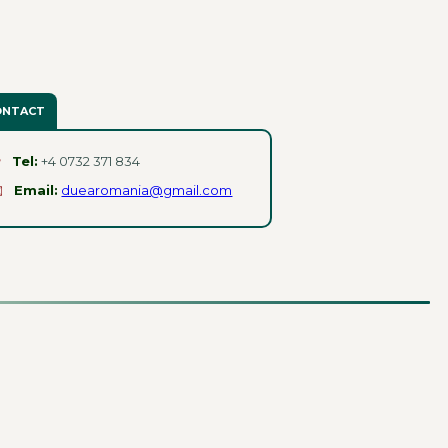
ONTACT

Tel:
+4 0732 371 834

Email:
duearomania@gmail.com