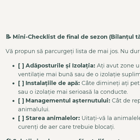
📝
Mini-Checklist de final de sezon (Bilanțul t
Vă propun să parcurgeți lista de mai jos. Nu durea
[ ] Adăposturile și Izolația:
Ați avut zone u
ventilație mai bună sau de o izolație supli
[ ] Instalațiile de apă:
Câte dimineți ați pe
sau o izolație mai serioasă la conducte.
[ ] Managementul așternutului:
Cât de rep
animalului.
[ ] Starea animalelor:
Uitați-vă la animalel
curenți de aer care trebuie blocați.