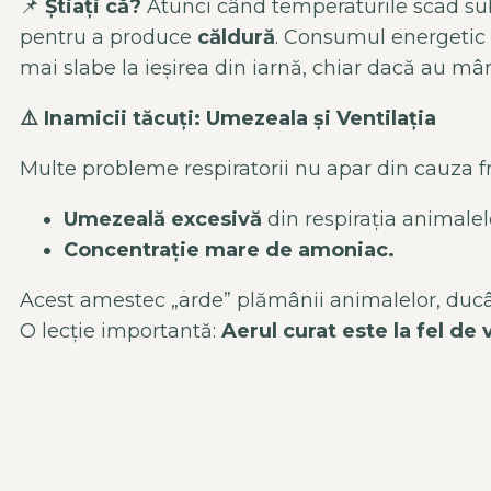
📌
Știați că?
Atunci când temperaturile scad sub 
pentru a produce
căldură
. Consumul energetic
mai slabe la ieșirea din iarnă, chiar dacă au m
⚠️
Inamicii tăcuți: Umezeala și Ventilația
Multe probleme respiratorii nu apar din cauza fri
Umezeală excesivă
din respirația animalel
Concentrație mare de amoniac.
Acest amestec „arde” plămânii animalelor, ducân
O lecție importantă:
Aerul curat este la fel de v