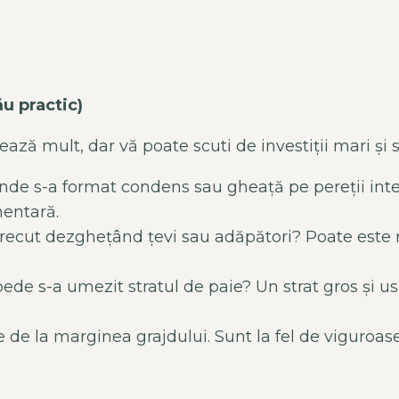
ău practic)
ză mult, dar vă poate scuti de investiții mari și st
nde s-a format condens sau gheață pe pereții inter
mentară.
trecut dezghețând țevi sau adăpători? Poate est
ede s-a umezit stratul de paie? Un strat gros și usc
e de la marginea grajdului. Sunt la fel de viguroas