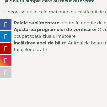
🛠️
Soluții simple care au făcut diferența
Uneori, soluțiile cele mai bune nu costă mii de 
Paiele suplimentare
oferite în nopțile de g
Ajustarea programului de verificare:
O vi
ocupat toată ziua următoare.
Încălzirea apei de băut:
Animalele beau ma
furajelor uscate.