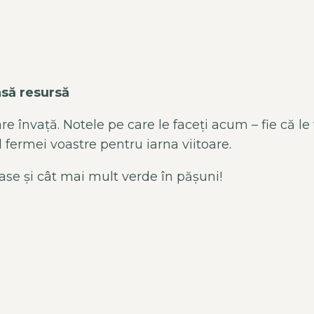
asă resursă
are învață. Notele pe care le faceți acum – fie că 
l fermei voastre pentru iarna viitoare.
se și cât mai mult verde în pășuni!