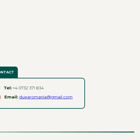
ONTACT

Tel:
+4 0732 371 834

Email:
duearomania@gmail.com