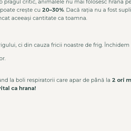
pragul critic, animalele nu mai folosesc hrana pe
 poate crește cu
20–30%
. Dacă rația nu a fost su
âncat aceeași cantitate ca toamna.
gului, ci din cauza fricii noastre de frig. Închidem
or.
d la boli respiratorii care apar de până la
2 ori 
ital ca hrana!