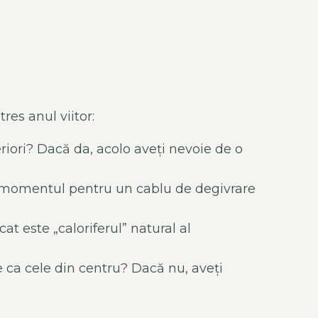
res anul viitor:
iori? Dacă da, acolo aveți nevoie de o
e momentul pentru un cablu de degivrare
at este „caloriferul” natural al
e ca cele din centru? Dacă nu, aveți