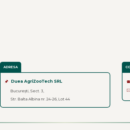
ADRESA
C
🖈
Duea AgriZooTech SRL


București, Sect. 3,
Str. Balta Albina nr. 24-26, Lot 44