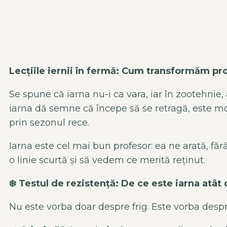
Lecțiile iernii în fermă: Cum transformăm pro
Se spune că iarna nu-i ca vara, iar în zootehnie
iarna dă semne că începe să se retragă, este m
prin sezonul rece.
Iarna este cel mai bun profesor: ea ne arată, f
o linie scurtă și să vedem ce merită reținut.
❄️
Testul de rezistență: De ce este iarna atât
Nu este vorba doar despre frig. Este vorba des