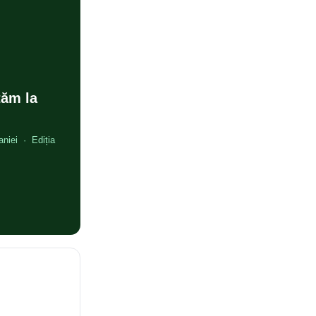
tăm la
aniei · Ediția