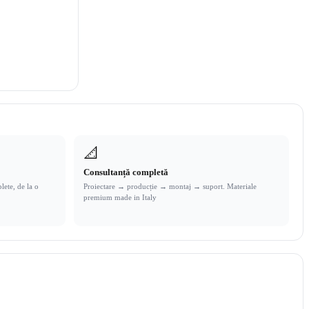
📐
Consultanță completă
lete, de la o
Proiectare → producție → montaj → suport. Materiale
premium made in Italy