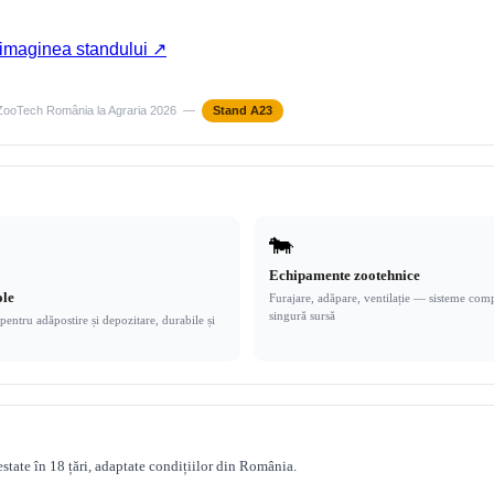
imaginea standului ↗
iZooTech România la Agraria 2026 —
Stand A23
🐄
Echipamente zootehnice
ole
Furajare, adăpare, ventilație — sisteme comp
singură sursă
pentru adăpostire și depozitare, durabile și
state în 18 țări, adaptate condițiilor din România.