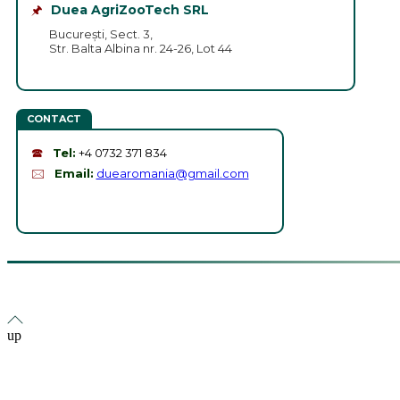
🖈
Duea AgriZooTech SRL
București, Sect. 3,
Str. Balta Albina nr. 24-26, Lot 44
CONTACT
🕿
Tel:
+4 0732 371 834
🖂
Email:
duearomania@gmail.com
up
Home