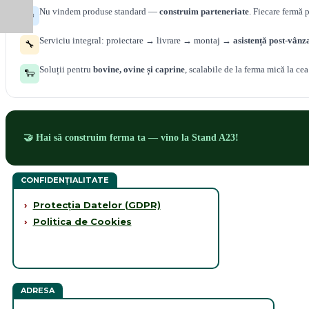
Nu vindem produse standard —
construim parteneriate
. Fiecare fermă 
🤝
Serviciu integral: proiectare → livrare → montaj →
asistență post-vânz
🔧
Soluții pentru
bovine, ovine și caprine
, scalabile de la ferma mică la cea
🐑
🤝 Hai să construim ferma ta — vino la Stand A23!
CONFIDENȚIALITATE
›
Protecția Datelor (GDPR)
›
Politica de Cookies
ADRESA