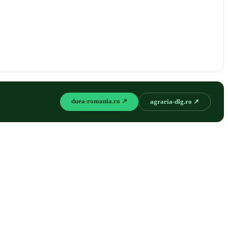
duea-romania.ro ↗
agraria-dlg.ro ↗