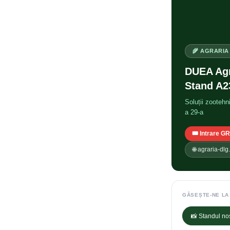
🌾 AGRARIA 
DUEA Agr
Stand A2
Soluții zootehn
a 29-a
🎟️ Intrare 
🌐 agraria-dlg
GĂSEȘTE-NE LA
📸 Standul no