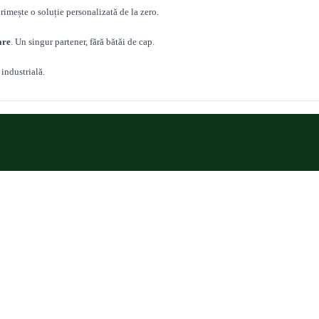
primește o soluție personalizată de la zero.
are
. Un singur partener, fără bătăi de cap.
 industrială.