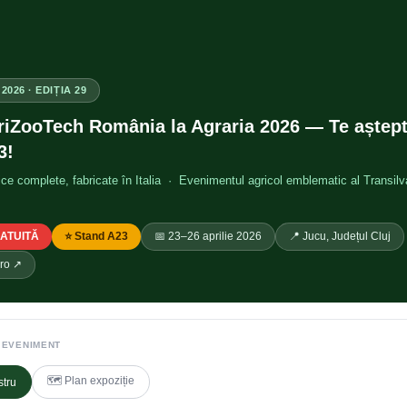
2026 · EDIȚIA 29
iZooTech România la Agraria 2026 — Te aștep
3!
ice complete, fabricate în Italia · Evenimentul agricol emblematic al Transilv
GRATUITĂ
⭐ Stand A23
📅 23–26 aprilie 2026
📍 Jucu, Județul Cluj
.ro ↗
 EVENIMENT
🗺️ Plan expoziție
stru