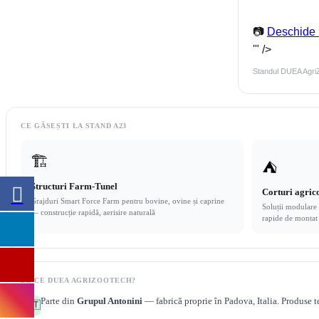
📷
Deschide 
'" />
Standul DUEA Agr
CE GĂSEȘTI LA STAND A23
🏗️
⛺
Structuri Farm-Tunel
Corturi agric
Grajduri Smart Force Farm pentru bovine, ovine și caprine
Soluții modulare 
— construcție rapidă, aerisire naturală
rapide de montat
DE CE DUEA AGRIZOOTECH?
Parte din
Grupul Antonini
— fabrică proprie în Padova, Italia. Produse te
🇮🇹