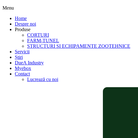
Menu
Home
Despre noi
Produse
CORTURI
FARM-TUNEL
STRUCTURI SI ECHIPAMENTE ZOOTEHNICE
Servicii
Știri
DueA Industry
Myebox
Contact
Lucrează cu noi