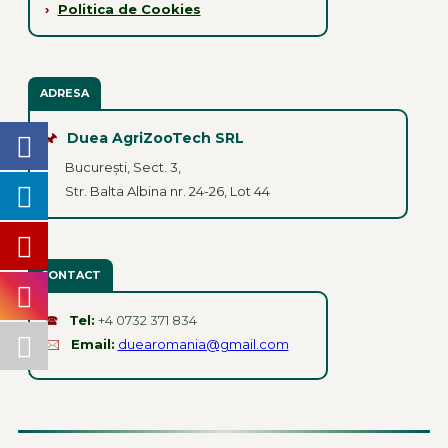
›
Politica de Cookies
ADRESA
🖈
Duea AgriZooTech SRL
București, Sect. 3,
Str. Balta Albina nr. 24-26, Lot 44
CONTACT
🕿
Tel:
+4 0732 371 834
🖂
Email:
duearomania@gmail.com