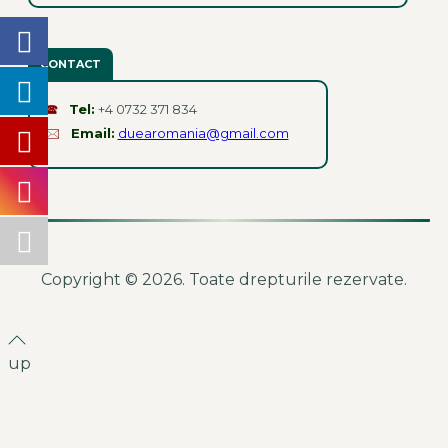
CONTACT
🕿
Tel:
+4 0732 371 834
🖂
Email:
duearomania@gmail.com
Copyright © 2026. Toate drepturile rezervate.
up