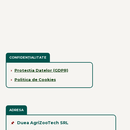
CONFIDENȚIALITATE
›
Protecția Datelor (GDPR)
›
Politica de Cookies
ADRESA
🖈
Duea AgriZooTech SRL