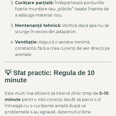
Curățare parțială:
Îndepărtează porțiunile
foarte murdare sau „plăcile” tasate înainte de
a adăuga material nou.
Mentenanță tehnică:
Verifică dacă apa nu se
scurge în exces din adăpători.
Ventilație:
Asigură o aerisire minimă,
constantă, fără a crea curenți de aer direcți pe
animale.
💡 Sfat practic: Regula de 10
minute
Este mult mai eficient să intervii zilnic timp de
5–10
minute
pentru mici corecții, decât să pierzi o zi
întreagă cu o curățenie amplă după ce
problemele s-au agravat. Așternutul bine