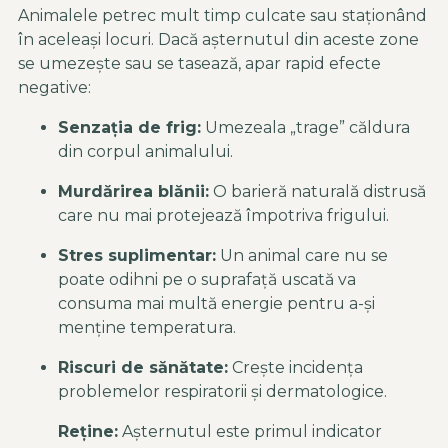
Animalele petrec mult timp culcate sau staționând
în aceleași locuri. Dacă așternutul din aceste zone
se umezește sau se tasează, apar rapid efecte
negative:
Senzația de frig:
Umezeala „trage” căldura
din corpul animalului.
Murdărirea blănii:
O barieră naturală distrusă
care nu mai protejează împotriva frigului.
Stres suplimentar:
Un animal care nu se
poate odihni pe o suprafață uscată va
consuma mai multă energie pentru a-și
menține temperatura.
Riscuri de sănătate:
Crește incidența
problemelor respiratorii și dermatologice.
Reține:
Așternutul este primul indicator