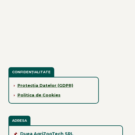
CONFIDENȚIALITATE
›
Protecția Datelor (GDPR)
›
Politica de Cookies
ADRESA
🖈
Duea AgriZooTech SRL