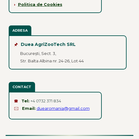
›
Politica de Cookies
ADRESA
🖈
Duea AgriZooTech SRL
București, Sect. 3,
Str. Balta Albina nr. 24-26, Lot 44
CONTACT
🕿
Tel:
+4 0732 371 834
🖂
Email:
duearomania@gmail.com