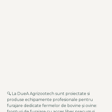
🔍 La DueA Agrizootech sunt proiectate si
produse echipamente profesionale pentru
furajare dedicate fermelor de bovine și ovine:
fronturi de furajare cu acces liber precum si