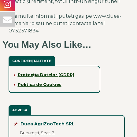
Practic și rezistent, totul într-un singur tunel!
Mai multe informatii puteti gasi pe
www.duea-
romania.ro
sau ne puteti contacta la tel
0732371834.
You May Also Like…
CONFIDENȚIALITATE
›
Protecția Datelor (GDPR)
›
Politica de Cookies
ADRESA
🖈
Duea AgriZooTech SRL
București, Sect. 3,