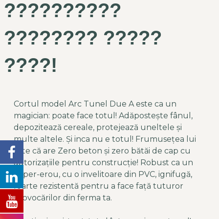
??????????
???????? ?????
????!
Cortul model Arc Tunel Due A este ca un
magician: poate face totul! Adăpostește fânul,
depozitează cereale, protejează uneltele și
multe altele. Și inca nu e totul! Frumusețea lui
este că are Zero beton și zero bătăi de cap cu
autorizațiile pentru construcție! Robust ca un
super-erou, cu o invelitoare din PVC, ignifugă,
foarte rezistentă pentru a face față tuturor
provocărilor din ferma ta.