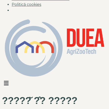
Politică cookies
?????̆ ?̂? ?????